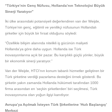
“Türkiye’nin Genç Nüfusu, Hollanda’nın Teknolojisi Büyük
Sinerji Yaratıyor”
İki ülke arasındaki potansiyeli değerlendiren van der Weijde,
Türkiye’nin genç, eğitimli ve yenilikçi nüfusunun Hollandalı
şirketler için büyük bir fırsat olduğunu söyledi:
“Özellikle bilişim alanında nitelikli iş gücünün maliyeti
Hollanda’ya göre daha uygun. Hollanda ise Türk
inovasyonlarına açık bir pazar. Bu karşılıklı güçlü yönler, büyük
bir ekonomik sinerji yaratıyor.”
Van der Weijde, HTCI’nın konum tabanlı hizmetler geliştiren bir
Türk şirketine verdiği pazarlama desteğini örnek gösterdi. Bu
şirketin yakın zamanda Hollanda hükümeti tarafından 1000
firma arasından en ‘seçkin şirketlerden’ biri seçilmesi, Türk
inovasyonuna olan yoğun ilgiyi kanıtlıyor.
Avrupa’ya Açılmak İsteyen Türk Şirketlerine ‘Hızlı Başlangıç’
Merkezi