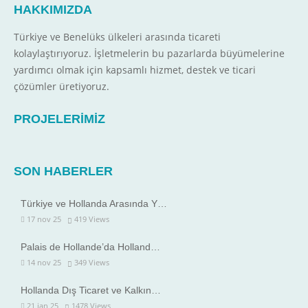
HAKKIMIZDA
Türkiye ve Benelüks ülkeleri arasında ticareti
kolaylaştırıyoruz. İşletmelerin bu pazarlarda büyümelerine
yardımcı olmak için kapsamlı hizmet, destek ve ticari
çözümler üretiyoruz.
PROJELERİMİZ
SON HABERLER
Türkiye ve Hollanda Arasında Y…
17 nov 25
419
Views
Palais de Hollande’da Holland…
14 nov 25
349
Views
Hollanda Dış Ticaret ve Kalkın…
21 jan 25
1478
Views