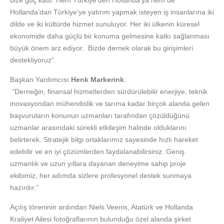
bize güç kattı. Hem Türkiye’den Hollanda’ya hem de
Hollanda’dan Türkiye’ye yatırım yapmak isteyen iş insanlarına iki
dilde ve iki kültürde hizmet sunuluyor. Her iki ülkenin küresel
ekonomide daha güçlü bir konuma gelmesine katkı sağlanması
büyük önem arz ediyor. Bizde dernek olarak bu girişimleri
destekliyoruz”.
Başkan Yardımcısı
Henk Markerink
:
“Derneğin, finansal hizmetlerden sürdürülebilir enerjiye, teknik
inovasyondan mühendislik ve tarıma kadar birçok alanda gelen
başvuruların konunun uzmanları tarafından çözüldüğünü
uzmanlar arasındaki sürekli etkileşim halinde olduklarını
belirterek. Stratejik bilgi ortaklarımız sayesinde hızlı hareket
edebilir ve en iyi çözümlerden faydalanabilirsiniz. Geniş
uzmanlık ve uzun yıllara dayanan deneyime sahip proje
ekibimiz, her adımda sizlere profesyonel destek sunmaya
hazırdır.”
Açılış töreninin ardından Niels Veenis, Atatürk ve Hollanda
Kraliyet Ailesi fotoğraflarının bulunduğu özel alanda şirket