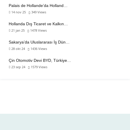
Palais de Hollande’da Holland…
14 nov 25
349
Views
Hollanda Dış Ticaret ve Kalkın…
21 jan 25
1478
Views
Sakarya’da Uluslararası İş Dün…
28 okt 24
1436
Views
Çin Otomotiv Devi BYD, Türkiye…
23 sep 24
1579
Views