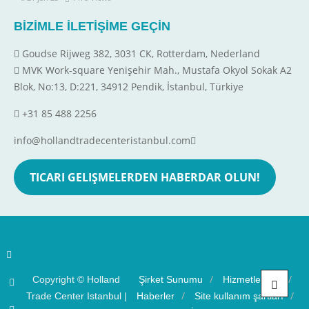
BİZİMLE İLETİŞİME GEÇİN
Goudse Rijweg 382, 3031 CK, Rotterdam, Nederland
MVK Work-square Yenişehir Mah., Mustafa Okyol Sokak A2
Blok, No:13, D:221, 34912 Pendik, İstanbul, Türkiye
+31 85 488 2256
info@hollandtradecenteristanbul.com
TICARI GELIŞMELERDEN HABERDAR OLUN!
Copyright ©
Holland
Şirket Sunumu
Hizmetlerimiz
Trade Center Istanbul
|
Haberler
Site kullanım şartları