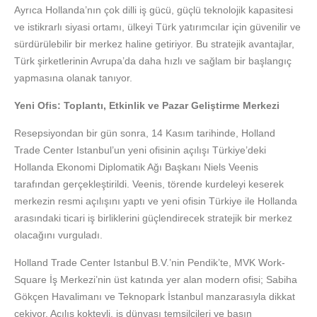
Ayrıca Hollanda’nın çok dilli iş gücü, güçlü teknolojik kapasitesi
ve istikrarlı siyasi ortamı, ülkeyi Türk yatırımcılar için güvenilir ve
sürdürülebilir bir merkez haline getiriyor. Bu stratejik avantajlar,
Türk şirketlerinin Avrupa’da daha hızlı ve sağlam bir başlangıç
yapmasına olanak tanıyor.
Yeni Ofis: Toplantı, Etkinlik ve Pazar Geliştirme Merkezi
Resepsiyondan bir gün sonra, 14 Kasım tarihinde, Holland
Trade Center Istanbul’un yeni ofisinin açılışı Türkiye’deki
Hollanda Ekonomi Diplomatik Ağı Başkanı Niels Veenis
tarafından gerçekleştirildi. Veenis, törende kurdeleyi keserek
merkezin resmi açılışını yaptı ve yeni ofisin Türkiye ile Hollanda
arasındaki ticari iş birliklerini güçlendirecek stratejik bir merkez
olacağını vurguladı.
Holland Trade Center Istanbul B.V.’nin Pendik’te, MVK Work-
Square İş Merkezi’nin üst katında yer alan modern ofisi; Sabiha
Gökçen Havalimanı ve Teknopark İstanbul manzarasıyla dikkat
çekiyor. Açılış kokteyli, iş dünyası temsilcileri ve basın