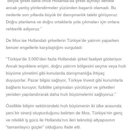
“Birçok şirket daha önce Hollanda’da şirket açmayı denedi
ancak yanlış yönlendirmeler yüzünden başarılı olamadı. Bu
nedenle son yıllarda büyük bir danışmanlık talebi görüyoruz.
Doğru planlama ve doğru ortaklarla yola çıkmaları için onlara
rehberlik ediyoruz.”
De Mos ise Hollandalı şirketlerin Türkiye’de yatırım yaparken
benzer engellerle karşılaştığını vurguladı:
“Türkiye’de 3.000’den fazla Hollandalı şirket faaliyet gösteriyor.
Ancak teşviklere erişim, doğru yatırım bölgesini seçme veya hızlı
büyüme yönetimi gibi konularda danışmanlığa ihtiyaç
duyuyorlar. Pazar bilgisi sağlıyor, Türkiye Invest gibi kurumlarla
bağlantı kuruyor, fizibilite çalışmaları yürütüyor ve şirketleri
yeniden yapılandırarak daha hızlı büyümelerini sağlıyoruz.”
Özellikle bilişim sektöründeki hızlı büyümenin iki ülke arasında
yeni bir sinerji oluşturduğunu belirten de Mos, Türkiye’nin genç
ve nitelikli iş gücü ile Hollanda’nın ileri teknoloji altyapısının
“tamamlayıcı güçler” olduğunu ifade etti.