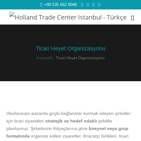
+90 535 662 8046
Ticari Heyet Organizasyonu
Anasayfa
›
Ticari Heyet Organizasyonu
Uluslararası pazarda güçlü bağlantılar kurmak isteyen şirketler
için ticari ziyaretleri
stratejik ve hedef odaklı
şekilde
planlıyoruz. Şirketinizin ihtiyaçlarına göre
bireysel veya grup
formatında
organize edilen ziyaretler, ihracatçı birlikleri, ticari