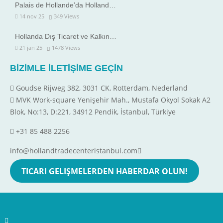
Palais de Hollande’da Holland…
14 nov 25
349
Views
Hollanda Dış Ticaret ve Kalkın…
21 jan 25
1478
Views
BİZİMLE İLETİŞİME GEÇİN
Goudse Rijweg 382, 3031 CK, Rotterdam, Nederland
MVK Work-square Yenişehir Mah., Mustafa Okyol Sokak A2
Blok, No:13, D:221, 34912 Pendik, İstanbul, Türkiye
+31 85 488 2256
info@hollandtradecenteristanbul.com
TICARI GELIŞMELERDEN HABERDAR OLUN!