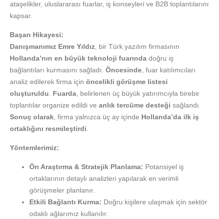
ataşelikler, uluslararası fuarlar, iş konseyleri ve B2B toplantılarını
kapsar.
Başarı Hikayesi:
Danışmanımız Emre Yıldız
, bir Türk yazılım firmasının
Hollanda’nın en büyük teknoloji fuarında
doğru iş
bağlantıları kurmasını sağladı.
Öncesinde
, fuar katılımcıları
analiz edilerek firma için
öncelikli görüşme listesi
oluşturuldu
.
Fuarda
, belirlenen üç büyük yatırımcıyla birebir
toplantılar organize edildi ve
anlık tercüme desteği
sağlandı.
Sonuç olarak
, firma yalnızca üç ay içinde
Hollanda’da ilk iş
ortaklığını resmileştirdi
.
Yöntemlerimiz:
Ön Araştırma & Stratejik Planlama:
Potansiyel iş
ortaklarının detaylı analizleri yapılarak en verimli
görüşmeler planlanır.
Etkili Bağlantı Kurma:
Doğru kişilere ulaşmak için sektör
odaklı ağlarımız kullanılır.