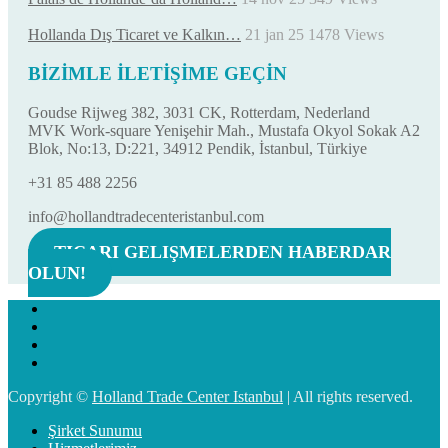
Hollanda Dış Ticaret ve Kalkın…
21 jan 25
1478
Views
BİZİMLE İLETİŞİME GEÇİN
Goudse Rijweg 382, 3031 CK, Rotterdam, Nederland
MVK Work-square Yenişehir Mah., Mustafa Okyol Sokak A2
Blok, No:13, D:221, 34912 Pendik, İstanbul, Türkiye
+31 85 488 2256
info@hollandtradecenteristanbul.com
TICARI GELIŞMELERDEN HABERDAR
OLUN!
Copyright ©
Holland Trade Center Istanbul
| All rights reserved.
Şirket Sunumu