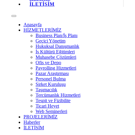
İLETİŞİM
Anasayfa
HİZMETLERİMİZ
Business Plan/İş Planı
Geçici Yönetim
Hukuksal Danışmanlık
İş Kültürü Eğitimleri
Muhasebe Çözümleri
Ofis ve Depo
Payrolling Hizmetleri
Pazar Araştırması
Personel Bulma
Şirket Kuruluşu
Taşımacılık
Tercümanlık Hizmetleri
Tespit ve Fizibilite
Ticari Heyet
Web Seminerleri
PROJELERİMİZ
Haberler
İLETİŞİM