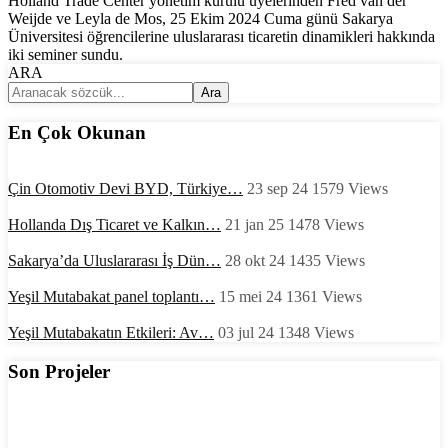
Holland Trade Center yönetim kurulu üyelerinden Fred van der
Weijde ve Leyla de Mos, 25 Ekim 2024 Cuma günü Sakarya
Üniversitesi öğrencilerine uluslararası ticaretin dinamikleri hakkında
iki seminer sundu.
ARA
Ara
En Çok Okunan
Çin Otomotiv Devi BYD, Türkiye…
23 sep 24
1579
Views
Hollanda Dış Ticaret ve Kalkın…
21 jan 25
1478
Views
Sakarya’da Uluslararası İş Dün…
28 okt 24
1435
Views
Yeşil Mutabakat panel toplantı…
15 mei 24
1361
Views
Yeşil Mutabakatın Etkileri: Av…
03 jul 24
1348
Views
Son Projeler