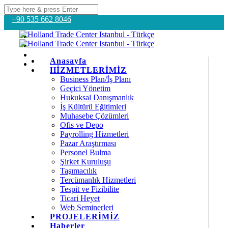
+90 535 662 8046
Anasayfa
HİZMETLERİMİZ
Business Plan/İş Planı
Geçici Yönetim
Hukuksal Danışmanlık
İş Kültürü Eğitimleri
Muhasebe Çözümleri
Ofis ve Depo
Payrolling Hizmetleri
Pazar Araştırması
Personel Bulma
Şirket Kuruluşu
Taşımacılık
Tercümanlık Hizmetleri
Tespit ve Fizibilite
Ticari Heyet
Web Seminerleri
PROJELERİMİZ
Haberler