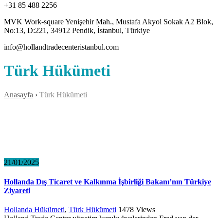
+31 85 488 2256
MVK Work-square Yenişehir Mah., Mustafa Akyol Sokak A2 Blok,
No:13, D:221, 34912 Pendik, İstanbul, Türkiye
info@hollandtradecenteristanbul.com
Türk Hükümeti
Anasayfa
›
Türk Hükümeti
21/01/2025
Hollanda Dış Ticaret ve Kalkınma İşbirliği Bakanı’nın Türkiye
Ziyareti
Hollanda Hükümeti
,
Türk Hükümeti
1478
Views